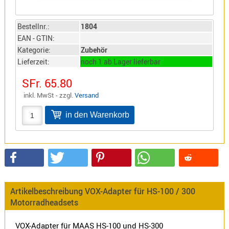
Sirio
Umschalt
Bestellnr.:
1804
Zubehör
EAN - GTIN:
Kategorie:
Zubehör
Lieferzeit:
noch 1 ab Lager lieferbar
SFr. 65.80
inkl. MwSt - zzgl.
Versand
Alinco
Kenwood
Standard
Wintec
Alinco-
Artikelbeschreibung VOX-Adapter für HS-100 / 300
Norm
Motorradheadsets
K-
Norm
VOX-Adapter für MAAS HS-100 und HS-300
M-