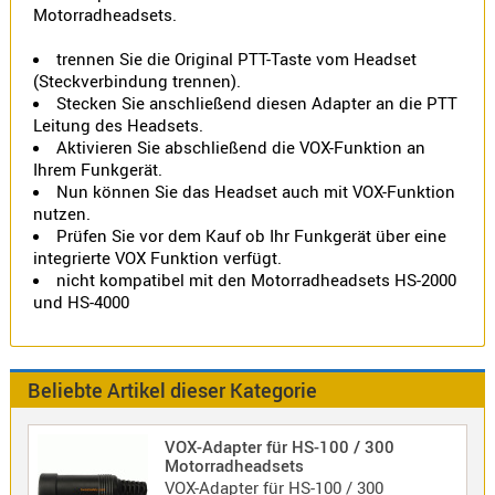
Motorradheadsets.
Norm
S-
trennen Sie die Original PTT-Taste vom Headset
Norm
(Steckverbindung trennen).
Stecken Sie anschließend diesen Adapter an die PTT
Wintec-
Leitung des Headsets.
Norm
Aktivieren Sie abschließend die VOX-Funktion an
Zubehör
Ihrem Funkgerät.
/
Nun können Sie das Headset auch mit VOX-Funktion
nutzen.
Ersatzteil
Prüfen Sie vor dem Kauf ob Ihr Funkgerät über eine
integrierte VOX Funktion verfügt.
nicht kompatibel mit den Motorradheadsets HS-2000
und HS-4000
Kenwood
Sonstige
/
Beliebte Artikel dieser Kategorie
Standard
Wintec
VOX-Adapter für HS-100 / 300
Zubehör
Motorradheadsets
VOX-Adapter für HS-100 / 300