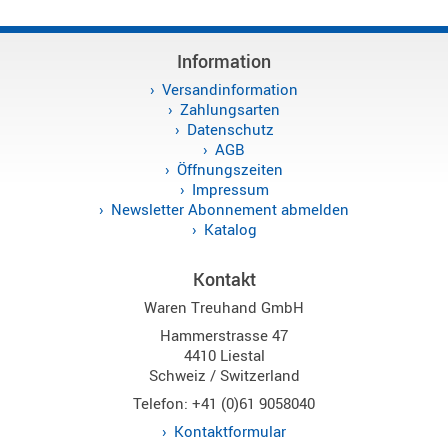
Antennen
f.
Bezeichnung
Scanner
Information
Antennen
Versandinformation
HF,
Artikelnr
Zahlungsarten
UHF,
Datenschutz
AGB
VHF
Neuheit
Öffnungszeiten
Basisant
Impressum
Duplexer
Newsletter Abonnement abmelden
/
Katalog
Triplexer
/
Kontakt
Weichen
Waren Treuhand GmbH
LTE
Hammerstrasse 47
4G,
4410 Liestal
UMTS,
Schweiz / Switzerland
3G
Telefon: +41 (0)61 9058040
Multiban
Kontaktformular
Nagoya