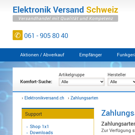
Elektronik
Versand
Schweiz
Versandhandel mit Qualität und Kompetenz
✆
061 - 905 80 40
Aktionen / Abverkauf
Empfänger
Funkger
Artikelgruppe
Hersteller
Wintec
Komfort-Suche:
Yaesu
Alinco
Kenwood
›
›
Elektronikversand.ch
Zahlungsarten
Sonstige
Wintec
Zahlungs
Support
Anschlüsse/Füsse
Zahlungsarte
Antennen
Shop 1x1
Zur Verfügung s
140-
Downloads