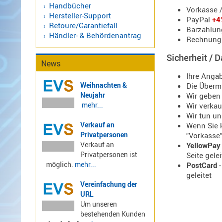
Handbücher
470
Vorkasse 
Hersteller-Support
MHz
PayPal
+4
Retoure/Garantiefall
Barzahlun
Antennen
Alinco
Händler- & Behördenantrag
Rechnung 
BOS
Sonstige
Antennen
Sicherheit / 
News
CB
Ihre Angab
Antennen
Weihnachten &
Die Übermi
f.
Neujahr
Wir geben 
Scanner
mehr...
Wir verka
Antennen
Wir tun un
Verkauf an
HF,
Wenn Sie k
Privatpersonen
"Vorkasse
UHF,
Verkauf an
YellowPay
VHF
Privatpersonen ist
Seite gelei
Basisantennen
möglich.
mehr...
PostCard
-
Duplexer
geleitet
Vereinfachung der
/
URL
Triplexer
Um unseren
/
bestehenden Kunden
Weichen