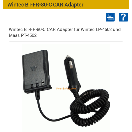
Antennen
Wintec BT-FR-80-C CAR Adapter
f.
Bezeichnung
Scanner
Antennen
Wintec BT-FR-80-C CAR Adapter für Wintec LP-4502 und
HF,
Artikelnr
Maas PT-4502
UHF,
VHF
Neuheit
Basisant
Duplexer
/
Triplexer
/
Weichen
LTE
4G,
UMTS,
3G
Multiban
Nagoya