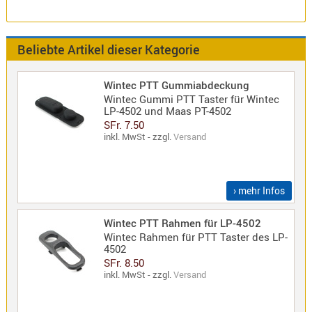
Norm
S-
Beliebte Artikel dieser Kategorie
Norm
Wintec-
Norm
Wintec PTT Gummiabdeckung
Wintec Gummi PTT Taster für Wintec
Zubehör
LP-4502 und Maas PT-4502
/
SFr. 7.50
Ersatzteil
inkl. MwSt - zzgl.
Versand
› mehr Infos
Kenwood
Wintec PTT Rahmen für LP-4502
Sonstige
Wintec Rahmen für PTT Taster des LP-
/
4502
Standard
SFr. 8.50
Wintec
inkl. MwSt - zzgl.
Versand
Zubehör