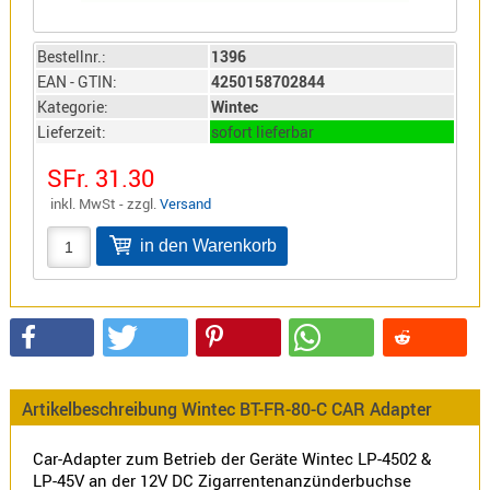
Sirio
Umschalt
Bestellnr.:
1396
Zubehör
EAN - GTIN:
4250158702844
Kategorie:
Wintec
Lieferzeit:
sofort lieferbar
SFr. 31.30
inkl. MwSt - zzgl.
Versand
Alinco
Kenwood
Standard
Wintec
Alinco-
Artikelbeschreibung Wintec BT-FR-80-C CAR Adapter
Norm
K-
Car-Adapter zum Betrieb der Geräte Wintec LP-4502 &
Norm
LP-45V an der 12V DC Zigarrentenanzünderbuchse
M-