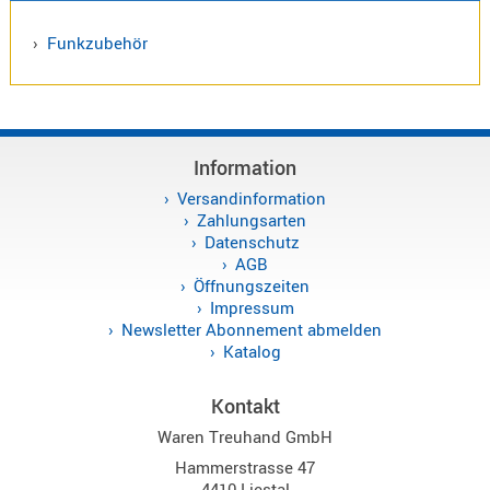
Antennen
f.
›
Funkzubehör
Bezeichnung
Scanner
Antennen
HF,
Artikelnr
UHF,
VHF
Information
Neuheit
Basisant
Versandinformation
Duplexer
Zahlungsarten
Datenschutz
/
AGB
Triplexer
Öffnungszeiten
/
Impressum
Weichen
Newsletter Abonnement abmelden
Katalog
LTE
4G,
Kontakt
UMTS,
3G
Waren Treuhand GmbH
Multiban
Hammerstrasse 47
Nagoya
4410 Liestal