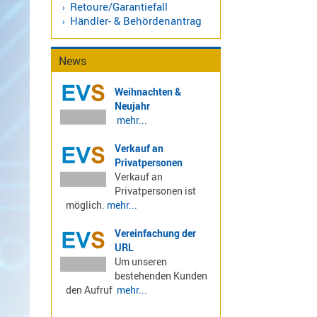
Retoure/Garantiefall
LTE
Händler- & Behördenantrag
4G,
UMTS,
News
3G
Multiband
Weihnachten &
Nagoya
Neujahr
Sirio
mehr...
Umschalter
Verkauf an
Zubehör
Privatpersonen
Verkauf an
Privatpersonen ist
möglich.
mehr...
Vereinfachung der
Alinco
URL
Kenwood
Um unseren
Standard
bestehenden Kunden
Wintec
den Aufruf
mehr...