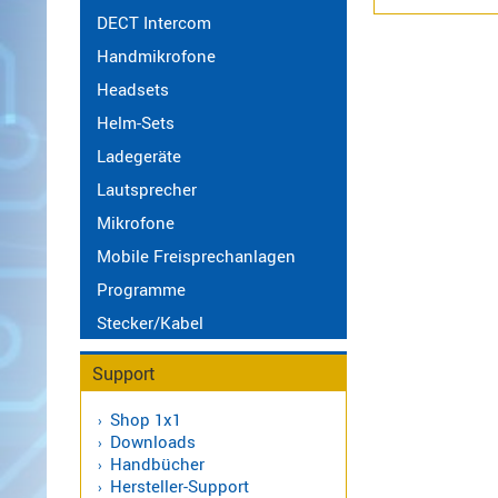
470
DECT Intercom
MHz
Handmikrofone
Antennen
Alinco
Headsets
BOS
Sonstige
Antennen
Helm-Sets
CB
Ladegeräte
Antennen
Lautsprecher
f.
Mikrofone
Scanner
Antennen
Mobile Freisprechanlagen
HF,
Programme
UHF,
Stecker/Kabel
VHF
Basisantennen
Support
Duplexer
/
Shop 1x1
Triplexer
Downloads
Handbücher
/
Hersteller-Support
Weichen