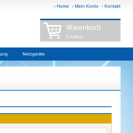
› Home
› Mein Konto
› Kontakt
Warenkorb
0 Artikel
tung
Netzgeräte