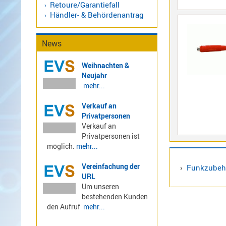
Retoure/Garantiefall
LTE
Händler- & Behördenantrag
4G,
UMTS,
News
3G
Multiband
Weihnachten &
Nagoya
Neujahr
Sirio
mehr...
Umschalter
Verkauf an
Zubehör
Privatpersonen
Verkauf an
Privatpersonen ist
möglich.
mehr...
Vereinfachung der
›
Funkzubeh
Alinco
URL
Kenwood
Um unseren
Standard
bestehenden Kunden
Wintec
den Aufruf
mehr...