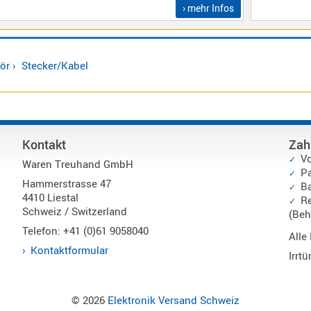
› mehr Infos
ör
›
Stecker/Kabel
Kontakt
Zah
V
Waren Treuhand GmbH
P
Hammerstrasse 47
Ba
4410 Liestal
Re
Schweiz / Switzerland
(Beh
Telefon: +41 (0)61 9058040
Alle
Kontaktformular
Irrt
© 2026
Elektronik Versand Schweiz