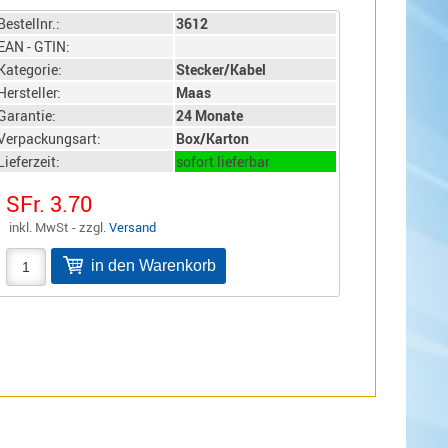
Bestellnr.:
3612
EAN - GTIN:
Kategorie:
Stecker/Kabel
Hersteller:
Maas
Garantie:
24 Monate
Verpackungsart:
Box/Karton
Lieferzeit:
sofort lieferbar
SFr. 3.70
inkl. MwSt - zzgl.
Versand