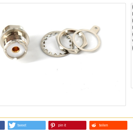
tweet
pin it
teilen