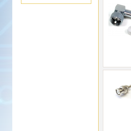
Alinco-
Norm
K-
Norm
M-
Norm
S-
Norm
Wintec-
Norm
Zubehör
/
Ersatzteile
Kenwood
Sonstige