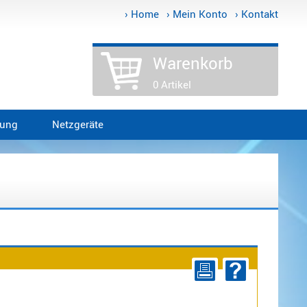
› Home
› Mein Konto
› Kontakt
Warenkorb
0 Artikel
tung
Netzgeräte