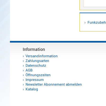
/
Standard
Wintec
›
Funkzubeh
Zubehör
Alinco
Sonstige
Information
Versandinformation
Zahlungsarten
Datenschutz
Zubehör
AGB
Öffnungszeiten
Impressum
Newsletter Abonnement abmelden
Katalog
Kabel
Maas