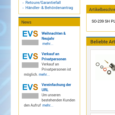
Retoure/Garantiefall
LTE
Händler- & Behördenantrag
Artikelbeschr
4G,
UMTS,
SO-239 SH P
News
3G
Multiband
Weihnachten &
Nagoya
Neujahr
Beliebte Art
Sirio
mehr...
Umschalter
Verkauf an
Zubehör
Privatpersonen
Verkauf an
Privatpersonen ist
möglich.
mehr...
Vereinfachung der
Alinco
URL
Kenwood
Um unseren
Standard
bestehenden Kunden
Wintec
den Aufruf
mehr...