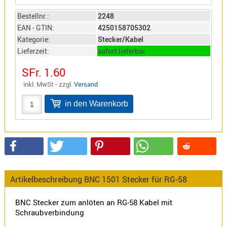
Sirio
Bestellnr.:
2248
Umschalt
EAN - GTIN:
4250158705302
Zubehör
Kategorie:
Stecker/Kabel
Lieferzeit:
sofort lieferbar
SFr. 1.60
inkl. MwSt - zzgl.
Versand
Alinco
Kenwood
Standard
Wintec
Alinco-
Artikelbeschreibung BNC 1501 Stecker für RG-58
Norm
K-
BNC Stecker zum anlöten an RG-58 Kabel mit
Schraubverbindung
Norm
M-