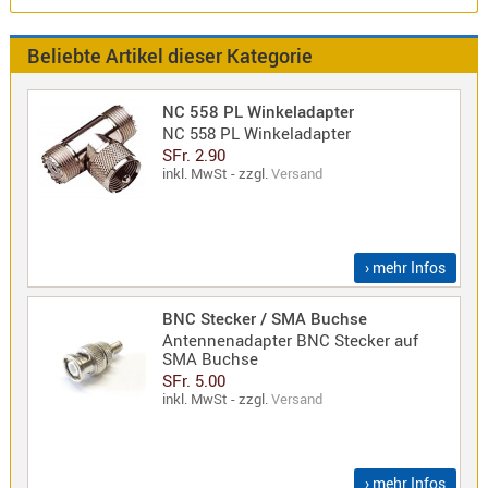
Norm
S-
Beliebte Artikel dieser Kategorie
Norm
Wintec-
NC 558 PL Winkeladapter
Norm
NC 558 PL Winkeladapter
SFr. 2.90
Zubehör
inkl. MwSt - zzgl.
Versand
/
Ersatzteil
› mehr Infos
BNC Stecker / SMA Buchse
Kenwood
Antennenadapter BNC Stecker auf
Sonstige
SMA Buchse
/
SFr. 5.00
inkl. MwSt - zzgl.
Versand
Standard
Wintec
Zubehör
› mehr Infos