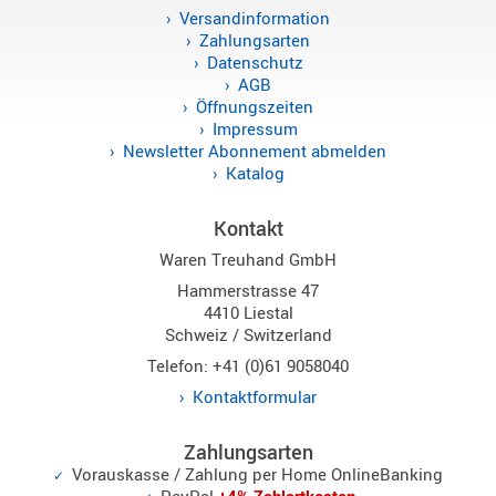
Versandinformation
Sirio
Zahlungsarten
Umschalt
Datenschutz
Zubehör
AGB
Öffnungszeiten
Impressum
Newsletter Abonnement abmelden
Katalog
Alinco
Kontakt
Kenwood
Waren Treuhand GmbH
Standard
Hammerstrasse 47
Wintec
4410 Liestal
Schweiz / Switzerland
Telefon: +41 (0)61 9058040
Alinco-
Kontaktformular
Norm
K-
Zahlungsarten
Norm
Vorauskasse / Zahlung per Home OnlineBanking
M-
PayPal
+4% Zahlartkosten