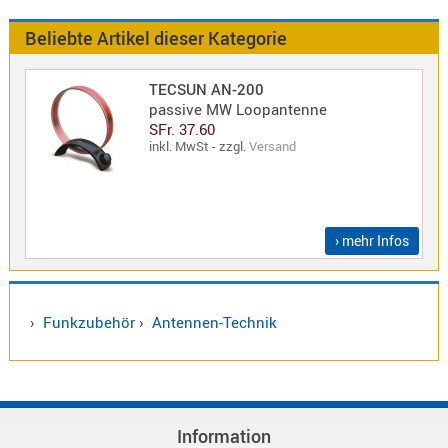
Antennen
f.
Beliebte Artikel dieser Kategorie
Bezeichnung
Scanner
Antennen
TECSUN AN-200
HF,
Artikelnr
passive MW Loopantenne
UHF,
SFr. 37.60
inkl. MwSt - zzgl.
Versand
VHF
Neuheit
Basisant
Duplexer
/
› mehr Infos
Triplexer
/
Weichen
LTE
›
Funkzubehör
›
Antennen-Technik
4G,
UMTS,
3G
Multiban
Information
Nagoya