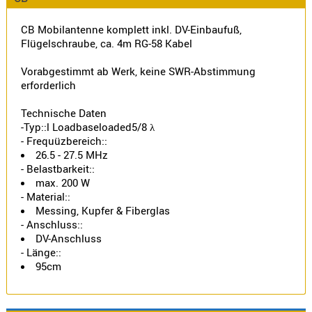
Norm
CB Mobilantenne komplett inkl. DV-Einbaufuß,
S-
Flügelschraube, ca. 4m RG-58 Kabel
Norm
Wintec-
Vorabgestimmt ab Werk, keine SWR-Abstimmung
Norm
erforderlich
Zubehör
Technische Daten
/
-Typ::l Loadbaseloaded5/8 λ
Ersatzteil
- Frequüzbereich::
26.5 - 27.5 MHz
- Belastbarkeit::
max. 200 W
- Material::
Kenwood
Messing, Kupfer & Fiberglas
Sonstige
- Anschluss::
DV-Anschluss
/
- Länge::
Standard
95cm
Wintec
Zubehör