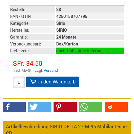
Sirio
Bestellnr.:
28
Umschalt
EAN - GTIN:
4250158707795
Zubehör
Kategorie:
Sirio
Hersteller:
SIRIO
Garantie:
24 Monate
Verpackungsart:
Box/Karton
Lieferzeit:
noch 1 ab Lager lieferbar
Alinco
SFr. 34.50
Kenwood
inkl. MwSt - zzgl.
Versand
Standard
Wintec
Alinco-
Norm
K-
Artikelbeschreibung SIRIO DELTA 27-M-95 Mobilantenne
Norm
CB
M-