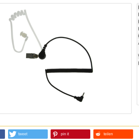
tweet
pin it
teilen