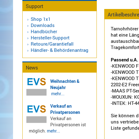
Support
LTE
4G,
Artikelbeschr
Shop 1x1
UMTS,
Downloads
Tarnohrhörer
3G
Handbücher
hat eine Läng
Multiband
Hersteller-Support
austauschbar
Nagoya
Retoure/Garantiefall
Tragekomfort
Händler- & Behördenantrag
Sirio
Umschalter
Passend u.A. 
-KENWOOD Fu
Zubehör
News
-KENWOOD TH-
-KENWOOD TK-S
Weihnachten &
2202-E2 Freen
Neujahr
-MAAS PT-Seri
mehr...
-WOUXUN: K
-INTEK: HT-4
Alinco
Verkauf an
Kenwood
Privatpersonen
Sie können d
Verkauf an
Standard
uns vertriebe
Privatpersonen ist
Wintec
Liste gefund
möglich.
mehr...