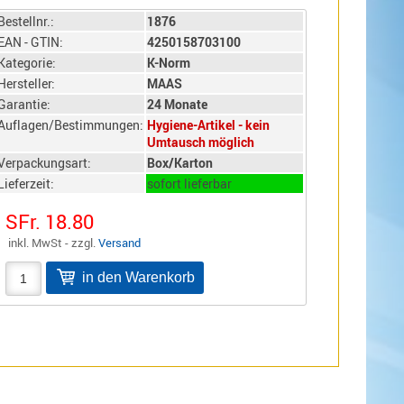
Bestellnr.:
1876
EAN - GTIN:
4250158703100
Kategorie:
K-Norm
Hersteller:
MAAS
Garantie:
24 Monate
Auflagen/Bestimmungen:
Hygiene-Artikel - kein
Umtausch möglich
Verpackungsart:
Box/Karton
Lieferzeit:
sofort lieferbar
SFr. 18.80
inkl. MwSt - zzgl.
Versand