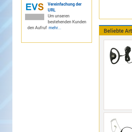
Vereinfachung der
URL
Alinco-
Um unseren
Norm
bestehenden Kunden
K-
den Aufruf
mehr...
Beliebte Art
Norm
M-
Norm
S-
Norm
Wintec-
Norm
Zubehör
/
Ersatzteile
Kenwood
Sonstige