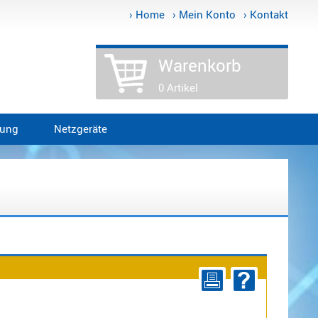
› Home
› Mein Konto
› Kontakt
Warenkorb
0 Artikel
tung
Netzgeräte