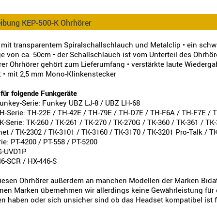
eibung KEP-500-K Ohrhörer
 mit transparentem Spiralschallschlauch und Metalclip • ein schw
e von ca. 50cm • der Schallschlauch ist vom Unterteil des Ohrhör
er Ohrhörer gehört zum Lieferumfang • verstärkte laute Wiederg
 • mit 2,5 mm Mono-Klinkenstecker
für folgende Funkgeräte
nkey-Serie: Funkey UBZ LJ-8 / UBZ LH-68
Serie: TH-22E / TH-42E / TH-79E / TH-D7E / TH-F6A / TH-F7E / 
erie: TK-260 / TK-261 / TK-270 / TK-270G / TK-360 / TK-361 / TK-
et / TK-2302 / TK-3101 / TK-3160 / TK-3170 / TK-3201 Pro-Talk / T
e: PT-4200 / PT-558 / PT-5200
G-UVD1P
46-SCR / HX-446-S
iesen Ohrhörer außerdem an manchen Modellen der Marken Bidat
nen Marken übernehmen wir allerdings keine Gewährleistung für di
en haben oder sich unsicher sind ob das Headset kompatibel ist f