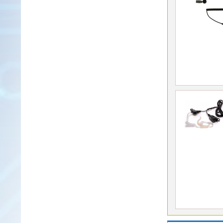
/
Standard
Wintec
Zubehör
Alinco
Sonstige
Zubehör
Kabel
Maas