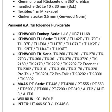
Klemmclip auf Rückseite um 360° drehbar
Norm
handliche Größe 10 x 30 mm (ØxL)
flexibles 1 m Mikekabel
S-
Klinkenstecker 3,5 mm (Kenwood Norm)
Norm
Wintec-
Passend u.A. für folgende Funkgeräte
Norm
KENWOOD Funkey-Serie
: LJ-8 / UBZ LH-68
Zubehör
KENWOOD TH-Serie
: TH-22E / TH-42E / TH-79E /
/
TH-D7E / TH-F6A / TH-F7E / TH-G71E / TH-K2E /
Ersatzteil
TH-K2ET / TH-K4E / TH-K4ET
KENWOOD TK-Serie
: TK-260 / TK-261 / TK-270 / TK-
270G / TK-360 / TK-361 / TK-370 / TK-372G / TK-
2160 / TK-2170 / TK-2202 / TK-2202-E2 Freenet /
TK-2302 / TK-3101 / TK-3160 / TK-3170 / TK-3201
Pro-Talk / TK-3201-E2 Pro-Talk / TK-3202 / TK-3301
Kenwood
/ TK-3302
Sonstige
MAAS PT-Serie
: PT-446 / PT-4200 / PT-555 / PT-558
/
/ PT-5200 / PT-600 / PT-7200 / PT-819 / AHT-2 / AHT-
Standard
3 / AHT-6
Wintec
WOUXUN
: KG-UVD1P
INTEK
: HT-446-SCR / HX-446-S
Zubehör