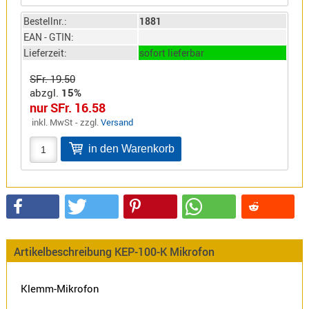
Sirio
Bestellnr.:
1881
Umschalt
EAN - GTIN:
Zubehör
Lieferzeit:
sofort lieferbar
SFr. 19.50
abzgl.
15%
nur SFr. 16.58
inkl. MwSt - zzgl.
Versand
Alinco
Kenwood
Standard
Wintec
Alinco-
Artikelbeschreibung KEP-100-K Mikrofon
Norm
K-
Klemm-Mikrofon
Norm
M-