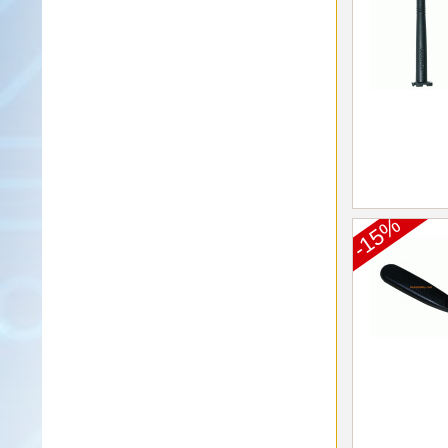
Alinco-
Norm
K-
Norm
M-
Norm
S-
Norm
-15%
Wintec-
Norm
Zubehör
/
Ersatzteile
Kenwood
Sonstige