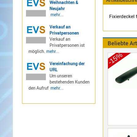
Weihnachten &
LTE
Neujahr
4G,
mehr...
Fixierdeckel
UMTS,
Verkauf an
3G
Privatpersonen
Multiband
Verkauf an
Beliebte Art
Nagoya
Privatpersonen ist
Sirio
möglich.
mehr...
-15%
Umschalter
Vereinfachung der
Zubehör
URL
Um unseren
bestehenden Kunden
den Aufruf
mehr...
Alinco
Kenwood
Standard
Wintec