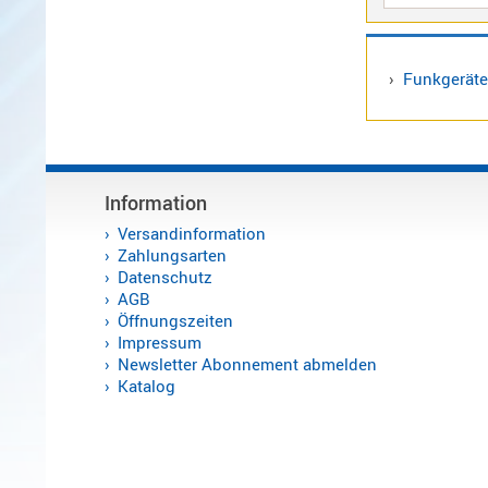
/
Standard
Wintec
›
Funkgeräte
Zubehör
Alinco
Information
Sonstige
Versandinformation
Zahlungsarten
Datenschutz
AGB
Zubehör
Öffnungszeiten
Impressum
Newsletter Abonnement abmelden
Katalog
Kabel
Maas