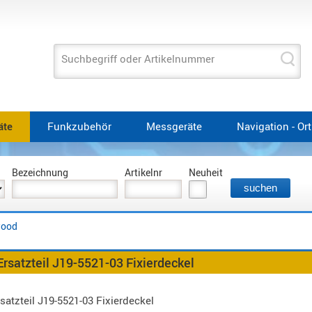
Suchbegriff oder Artikelnummer
äte
Funkzubehör
Messgeräte
Navigation - Or
Bezeichnung
Artikelnr
Neuheit
ood
atzteil J19-5521-03 Fixierdeckel
tzteil J19-5521-03 Fixierdeckel