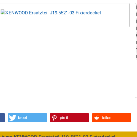
tweet
pin it
teilen
eibung KENWOOD Ersatzteil J19-5521-03 Fixierdeckel