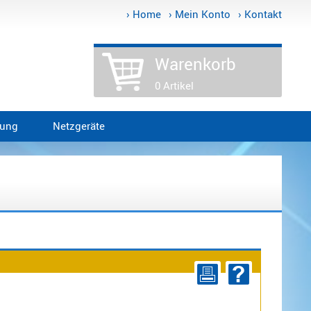
› Home
› Mein Konto
› Kontakt
Warenkorb
0 Artikel
tung
Netzgeräte