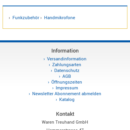
Antennen
f.
Bezeichnung
Scanner
›
Funkzubehör
›
Handmikrofone
Antennen
HF,
Artikelnr
UHF,
VHF
Neuheit
Information
Basisant
Duplexer
Versandinformation
Zahlungsarten
/
Datenschutz
Triplexer
AGB
/
Öffnungszeiten
Weichen
Impressum
LTE
Newsletter Abonnement abmelden
Katalog
4G,
UMTS,
Kontakt
3G
Multiban
Waren Treuhand GmbH
Nagoya