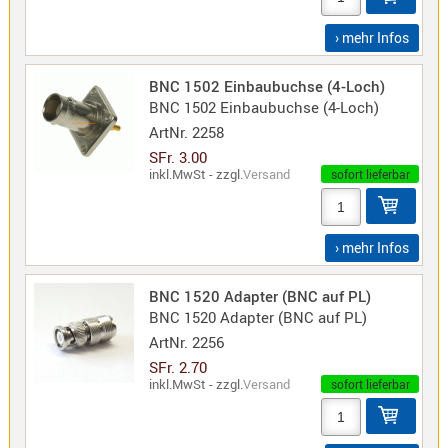
Sirio
› mehr Infos
Umschalt
Zubehör
BNC 1502 Einbaubuchse (4-Loch)
BNC 1502 Einbaubuchse (4-Loch)
ArtNr.
2258
SFr. 3.00
inkl.MwSt - zzgl.
Versand
sofort lieferbar
Alinco
Kenwood
› mehr Infos
Standard
Wintec
BNC 1520 Adapter (BNC auf PL)
BNC 1520 Adapter (BNC auf PL)
ArtNr.
2256
Alinco-
SFr. 2.70
Norm
inkl.MwSt - zzgl.
Versand
sofort lieferbar
K-
Norm
M-