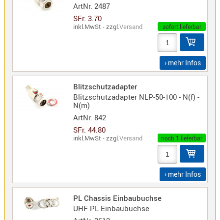
ArtNr.
2487
SFr. 3.70
inkl.MwSt - zzgl.
Versand
sofort lieferbar
› mehr Infos
Blitzschutzadapter
Blitzschutzadapter NLP-50-100 - N(f) -
N(m)
ArtNr.
842
SFr. 44.80
inkl.MwSt - zzgl.
Versand
noch 1 lieferbar
› mehr Infos
PL Chassis Einbaubuchse
UHF PL Einbaubuchse