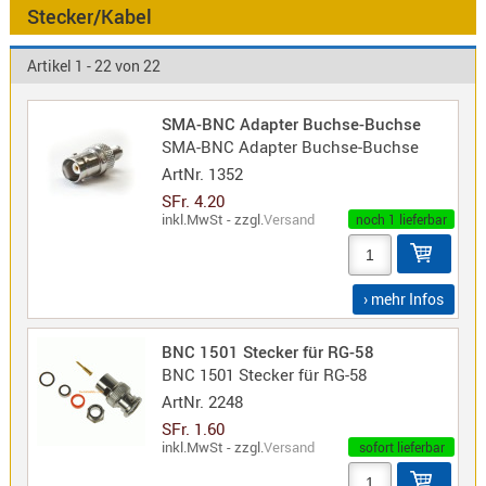
Antennen
Stecker/Kabel
f.
Bezeichnung
Scanner
Artikel 1 - 22 von 22
Antennen
HF,
Artikelnr
SMA-BNC Adapter Buchse-Buchse
UHF,
SMA-BNC Adapter Buchse-Buchse
VHF
ArtNr.
1352
Neuheit
Basisant
SFr. 4.20
Duplexer
inkl.MwSt - zzgl.
Versand
noch 1 lieferbar
WEITER EIN
/
Triplexer
/
› mehr Infos
Weichen
LTE
BNC 1501 Stecker für RG-58
BNC 1501 Stecker für RG-58
4G,
UMTS,
ArtNr.
2248
3G
SFr. 1.60
inkl.MwSt - zzgl.
Versand
sofort lieferbar
Multiban
Nagoya