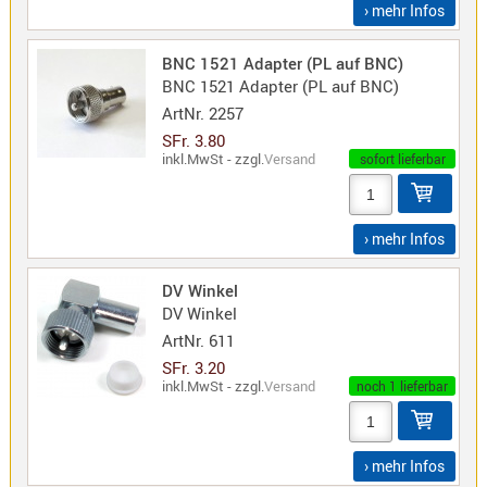
› mehr Infos
Norm
S-
BNC 1521 Adapter (PL auf BNC)
Norm
BNC 1521 Adapter (PL auf BNC)
Wintec-
ArtNr.
2257
Norm
SFr. 3.80
inkl.MwSt - zzgl.
Versand
Zubehör
sofort lieferbar
/
Ersatzteil
› mehr Infos
DV Winkel
DV Winkel
Kenwood
ArtNr.
611
Sonstige
SFr. 3.20
/
inkl.MwSt - zzgl.
Versand
noch 1 lieferbar
Standard
Wintec
Zubehör
› mehr Infos