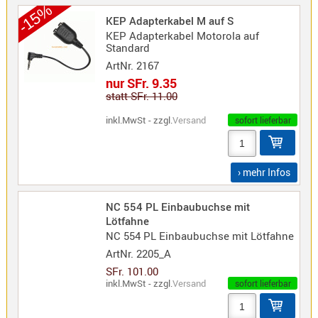
-15%
KEP Adapterkabel M auf S
Alinco
KEP Adapterkabel Motorola auf
Standard
Sonstige
ArtNr.
2167
nur SFr. 9.35
statt SFr. 11.00
inkl.MwSt - zzgl.
Versand
sofort lieferbar
Zubehör
› mehr Infos
NC 554 PL Einbaubuchse mit
Kabel
Lötfahne
Maas
NC 554 PL Einbaubuchse mit Lötfahne
ArtNr.
2205_A
SFr. 101.00
inkl.MwSt - zzgl.
Versand
sofort lieferbar