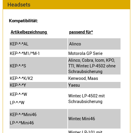
Antennen
Headsets
f.
Bezeichnung
Scanner
Kompatibilität:
Antennen
HF,
Artikelnr
Artikelbezeichnung
passend für*
UHF,
KEP-*-*AL
Alinco
VHF
Neuheit
Basisant
KEP-*-*M1/*M-1
Motorola GP Serie
Duplexer
Alinco, Cobra, Icom, KPO,
KEP-*-*S
TTI, Wintec LP-4502 ohne
/
Schraubsicherung
Triplexer
KEP-*-*K/K2
Kenwood, Maas
/
KEP-*-*Y
Yaesu
Weichen
KEP-*-*W
LTE
Wintec LP-4502 mit
Schraubsicherung
4G,
LP-*-*W
UMTS,
KEP-*-*Mini46
3G
Wintec Mini46
LP-*-*Mini46
Multiban
Nagoya
Wintec LP-101 mit