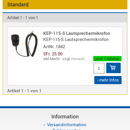
Antennen
Standard
f.
Bezeichnung
Scanner
Artikel 1 - 1 von 1
Antennen
HF,
Artikelnr
KEP-115-S Lautsprechermikrofon
UHF,
KEP-115-S Lautsprechermikrofon
VHF
ArtNr.
1842
Neuheit
Basisant
SFr. 25.00
Duplexer
inkl.MwSt - zzgl.
Versand
noch 1 lieferbar
/
Triplexer
/
› mehr Infos
Weichen
Artikel 1 - 1 von 1
LTE
4G,
UMTS,
3G
Information
Multiban
Versandinformation
Nagoya