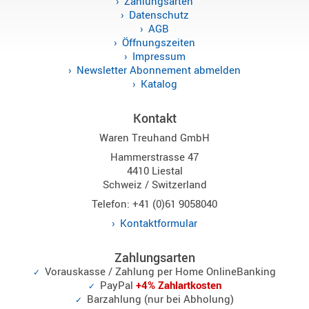
Zahlungsarten
Sirio
Datenschutz
AGB
Umschalt
Öffnungszeiten
Zubehör
Impressum
Newsletter Abonnement abmelden
Katalog
Kontakt
Alinco
Waren Treuhand GmbH
Kenwood
Hammerstrasse 47
4410 Liestal
Standard
Schweiz / Switzerland
Wintec
Telefon: +41 (0)61 9058040
Kontaktformular
Alinco-
Zahlungsarten
Norm
Vorauskasse / Zahlung per Home OnlineBanking
K-
PayPal
+4% Zahlartkosten
Norm
Barzahlung (nur bei Abholung)
M-