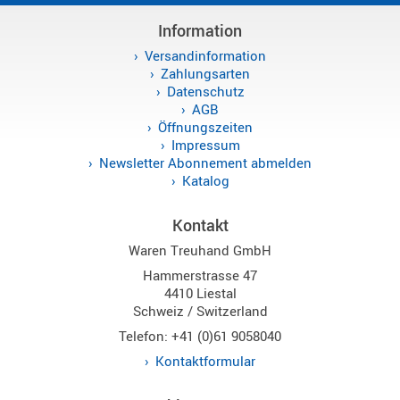
Norm
Information
S-
Versandinformation
Norm
Zahlungsarten
Wintec-
Datenschutz
AGB
Norm
Öffnungszeiten
Zubehör
Impressum
/
Newsletter Abonnement abmelden
Ersatzteil
Katalog
Kontakt
Waren Treuhand GmbH
Kenwood
Hammerstrasse 47
Sonstige
4410 Liestal
/
Schweiz / Switzerland
Standard
Telefon: +41 (0)61 9058040
Wintec
Kontaktformular
Zubehör