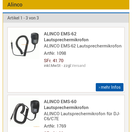
Antennen
Alinco
f.
Bezeichnung
Scanner
Artikel 1 - 3 von 3
Antennen
HF,
Artikelnr
ALINCO EMS-62
UHF,
Lautsprechermikrofon
VHF
ALINCO EMS-62 Lautsprechermikrofon
Neuheit
Basisant
ArtNr.
1098
Duplexer
SFr. 41.70
inkl.MwSt - zzgl.
Versand
/
Triplexer
/
› mehr Infos
Weichen
LTE
ALINCO EMS-60
4G,
Lautsprechermikrofon
UMTS,
ALINCO Lautsprechermikrofon für DJ-
3G
C6/C7E
Multiban
ArtNr.
1769
Nagoya