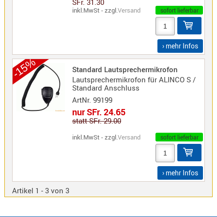
SFr. 31.30
Sirio
inkl.MwSt - zzgl.
Versand
sofort lieferbar
Umschalt
Zubehör
› mehr Infos
-15%
Standard Lautsprechermikrofon
Lautsprechermikrofon für ALINCO S /
Standard Anschluss
Alinco
ArtNr.
99199
Kenwood
nur SFr. 24.65
Standard
statt SFr. 29.00
Wintec
inkl.MwSt - zzgl.
Versand
sofort lieferbar
Alinco-
› mehr Infos
Norm
Artikel 1 - 3 von 3
K-
Norm
M-