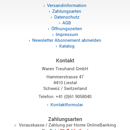
Versandinformation
Sirio
Zahlungsarten
Umschalt
Datenschutz
Zubehör
AGB
Öffnungszeiten
Impressum
Newsletter Abonnement abmelden
Katalog
Alinco
Kontakt
Kenwood
Waren Treuhand GmbH
Standard
Hammerstrasse 47
Wintec
4410 Liestal
Schweiz / Switzerland
Telefon: +41 (0)61 9058040
Alinco-
Kontaktformular
Norm
K-
Zahlungsarten
Norm
Vorauskasse / Zahlung per Home OnlineBanking
M-