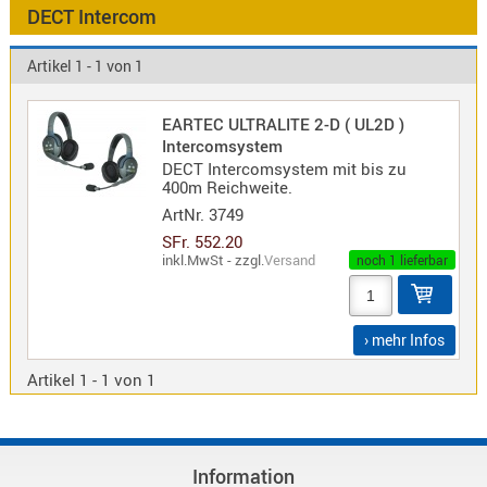
Antennen
DECT Intercom
f.
Bezeichnung
Scanner
Artikel 1 - 1 von 1
Antennen
HF,
Artikelnr
EARTEC ULTRALITE 2-D ( UL2D )
UHF,
Intercomsystem
VHF
DECT Intercomsystem mit bis zu
Neuheit
400m Reichweite.
Basisant
ArtNr.
3749
Duplexer
SFr. 552.20
/
inkl.MwSt - zzgl.
Versand
noch 1 lieferbar
Triplexer
/
Weichen
› mehr Infos
LTE
4G,
Artikel 1 - 1 von 1
UMTS,
3G
Multiban
Information
Nagoya