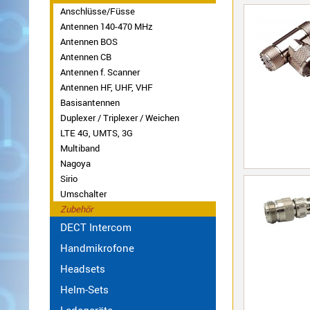
470
Anschlüsse/Füsse
MHz
Antennen 140-470 MHz
Antennen
Antennen BOS
Alinco
Antennen CB
BOS
Sonstige
Antennen f. Scanner
Antennen
Antennen HF, UHF, VHF
CB
Basisantennen
Antennen
Duplexer / Triplexer / Weichen
f.
LTE 4G, UMTS, 3G
Scanner
Multiband
Antennen
Nagoya
HF,
Sirio
UHF,
Umschalter
VHF
Zubehör
Basisantennen
DECT Intercom
Duplexer
Handmikrofone
/
Headsets
Triplexer
Helm-Sets
/
Weichen