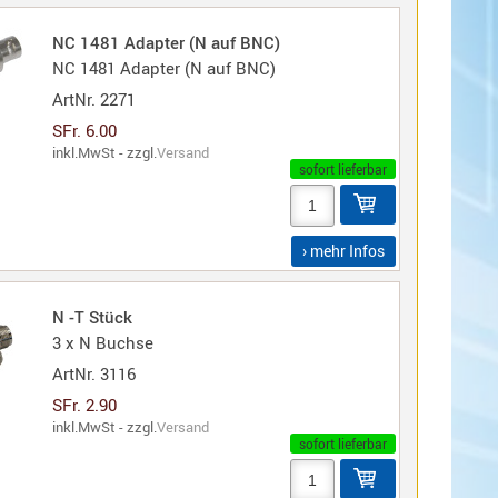
NC 1481 Adapter (N auf BNC)
NC 1481 Adapter (N auf BNC)
ArtNr.
2271
SFr. 6.00
inkl.MwSt - zzgl.
Versand
sofort lieferbar
› mehr Infos
N -T Stück
3 x N Buchse
ArtNr.
3116
SFr. 2.90
inkl.MwSt - zzgl.
Versand
sofort lieferbar