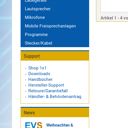
Ladegeräte
LTE
Lautsprecher
4G,
Mikrofone
Artikel 1 - 4 v
UMTS,
Mobile Freisprechanlagen
3G
Multiband
Programme
Nagoya
Stecker/Kabel
Sirio
Umschalter
Support
Zubehör
Shop 1x1
Downloads
Handbücher
Hersteller-Support
Retoure/Garantiefall
Händler- & Behördenantrag
Alinco
Kenwood
Standard
News
Wintec
Weihnachten &