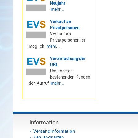
Neujahr
mehr...
Alinco-
Norm
Verkauf an
K-
Privatpersonen
Norm
Verkauf an
Privatpersonen ist
M-
möglich.
mehr...
Norm
S-
Vereinfachung der
Norm
URL
Wintec-
Um unseren
bestehenden Kunden
Norm
den Aufruf
mehr...
Zubehör
/
Ersatzteile
Information
Kenwood
Versandinformation
Zahlungsarten
Sonstige