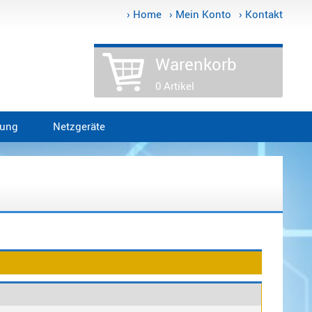
› Home
› Mein Konto
› Kontakt
Warenkorb
0 Artikel
tung
Netzgeräte