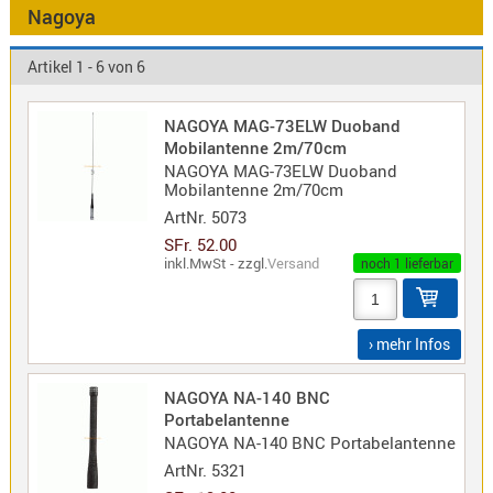
Antennen
Nagoya
f.
Bezeichnung
Scanner
Artikel 1 - 6 von 6
Antennen
HF,
Artikelnr
NAGOYA MAG-73ELW Duoband
UHF,
Mobilantenne 2m/70cm
VHF
NAGOYA MAG-73ELW Duoband
Neuheit
Mobilantenne 2m/70cm
Basisant
ArtNr.
5073
Duplexer
SFr. 52.00
/
inkl.MwSt - zzgl.
Versand
noch 1 lieferbar
Triplexer
/
Weichen
› mehr Infos
LTE
4G,
NAGOYA NA-140 BNC
UMTS,
Portabelantenne
3G
NAGOYA NA-140 BNC Portabelantenne
Multiban
ArtNr.
5321
Nagoya