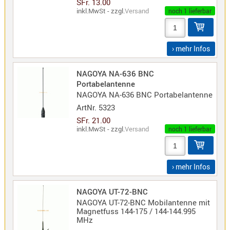
SFr. 13.00
Sirio
inkl.MwSt - zzgl.
Versand
noch 1 lieferbar
Umschalt
Zubehör
› mehr Infos
NAGOYA NA-636 BNC
Portabelantenne
NAGOYA NA-636 BNC Portabelantenne
Alinco
ArtNr.
5323
Kenwood
SFr. 21.00
Standard
inkl.MwSt - zzgl.
Versand
noch 1 lieferbar
Wintec
› mehr Infos
Alinco-
NAGOYA UT-72-BNC
Norm
NAGOYA UT-72-BNC Mobilantenne mit
K-
Magnetfuss 144-175 / 144-144.995
Norm
MHz
M-