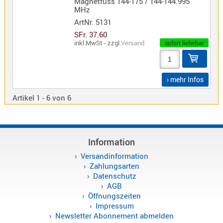
Magnetfuss 144-175 / 144-144.995
MHz
ArtNr.
5131
Alinco
SFr. 37.60
Sonstige
inkl.MwSt - zzgl.
Versand
sofort lieferbar
› mehr Infos
Zubehör
Artikel 1 - 6 von 6
Information
Kabel
Versandinformation
Maas
Zahlungsarten
Datenschutz
AGB
Öffnungszeiten
Impressum
Newsletter Abonnement abmelden