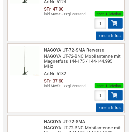
ArtNr.
5124
Norm
SFr. 47.00
inkl.MwSt - zzgl.
Versand
noch 1 lieferbar
S-
Norm
Wintec-
› mehr Infos
Norm
Zubehör
NAGOYA UT-72-SMA Rerverse
/
NAGOYA UT-72-BNC Mobilantenne mit
Ersatzteil
Magnetfuss 144-175 / 144-144.995
MHz
ArtNr.
5132
SFr. 37.60
inkl.MwSt - zzgl.
Versand
noch 1 lieferbar
Kenwood
Sonstige
/
› mehr Infos
Standard
Wintec
NAGOYA UT-72-SMA
Zubehör
NAGOYA UT-72-BNC Mobilantenne mit