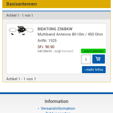
Antennen
Basisantennen
f.
Bezeichnung
Scanner
Artikel 1 - 1 von 1
Antennen
HF,
Artikelnr
BIDATONG ZS6BKW
UHF,
Multiband Antenne 80-10m / 450 Ohm
VHF
ArtNr.
1525
Neuheit
Basisant
SFr. 90.90
Duplexer
inkl.MwSt - zzgl.
Versand
sofort lieferbar
/
Triplexer
/
› mehr Infos
Weichen
Artikel 1 - 1 von 1
LTE
4G,
UMTS,
3G
Information
Multiban
Versandinformation
Nagoya