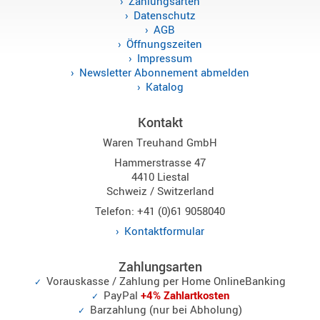
Zahlungsarten
Sirio
Datenschutz
AGB
Umschalt
Öffnungszeiten
Zubehör
Impressum
Newsletter Abonnement abmelden
Katalog
Kontakt
Alinco
Waren Treuhand GmbH
Kenwood
Hammerstrasse 47
4410 Liestal
Standard
Schweiz / Switzerland
Wintec
Telefon: +41 (0)61 9058040
Kontaktformular
Alinco-
Zahlungsarten
Norm
Vorauskasse / Zahlung per Home OnlineBanking
K-
PayPal
+4% Zahlartkosten
Norm
Barzahlung (nur bei Abholung)
M-