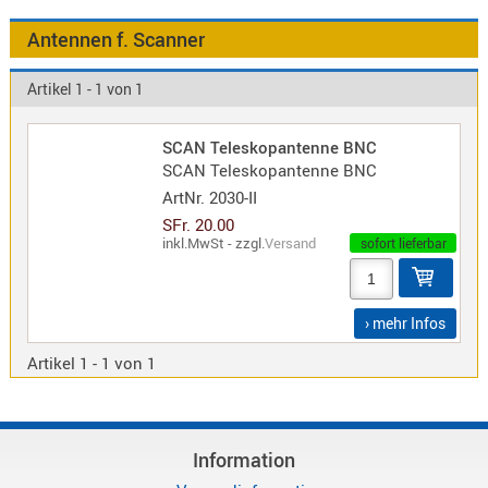
Antennen
f.
Antennen f. Scanner
Bezeichnung
Scanner
Antennen
Artikel 1 - 1 von 1
HF,
Artikelnr
UHF,
SCAN Teleskopantenne BNC
VHF
SCAN Teleskopantenne BNC
Neuheit
Basisant
ArtNr.
2030-II
Duplexer
SFr. 20.00
inkl.MwSt - zzgl.
Versand
/
sofort lieferbar
Triplexer
/
Weichen
› mehr Infos
LTE
Artikel 1 - 1 von 1
4G,
UMTS,
3G
Multiban
Information
Nagoya