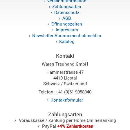
Versandinformation
Sirio
Zahlungsarten
Datenschutz
Umschalt
AGB
Zubehör
Öffnungszeiten
Impressum
Newsletter Abonnement abmelden
Katalog
Kontakt
Alinco
Waren Treuhand GmbH
Kenwood
Hammerstrasse 47
Standard
4410 Liestal
Wintec
Schweiz / Switzerland
Telefon: +41 (0)61 9058040
Kontaktformular
Alinco-
Norm
Zahlungsarten
K-
Vorauskasse / Zahlung per Home OnlineBanking
Norm
PayPal
+4% Zahlartkosten
M-