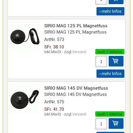
Sirio
› mehr Infos
Umschalt
Zubehör
SIRIO MAG 125 PL Magnetfuss
SIRIO MAG 125 PL Magnetfuss
ArtNr.
573
SFr. 38.10
inkl.MwSt - zzgl.
Versand
noch 1 lieferbar
Alinco
Kenwood
› mehr Infos
Standard
Wintec
SIRIO MAG 145 DV Magnetfuss
SIRIO MAG 145 DV Magnetfuss
ArtNr.
575
Alinco-
SFr. 41.70
Norm
inkl.MwSt - zzgl.
Versand
noch 1 lieferbar
K-
Norm
M-