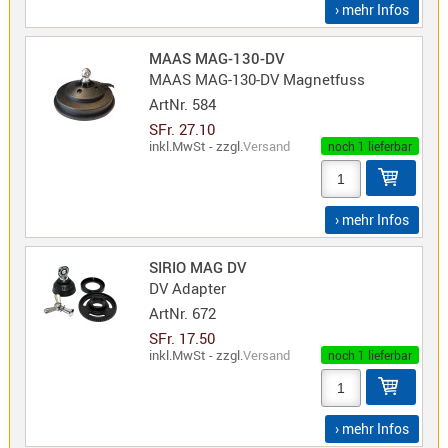
› mehr Infos
Norm
S-
MAAS MAG-130-DV
Norm
MAAS MAG-130-DV Magnetfuss
Wintec-
ArtNr.
584
Norm
SFr. 27.10
inkl.MwSt - zzgl.
Versand
Zubehör
noch 1 lieferbar
/
Ersatzteil
› mehr Infos
SIRIO MAG DV
DV Adapter
Kenwood
ArtNr.
672
Sonstige
SFr. 17.50
/
inkl.MwSt - zzgl.
Versand
noch 1 lieferbar
Standard
Wintec
Zubehör
› mehr Infos