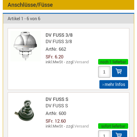
Antennen
Anschlüsse/Füsse
f.
Bezeichnung
Scanner
Artikel 1 - 6 von 6
Antennen
HF,
Artikelnr
DV FUSS 3/8
UHF,
DV FUSS 3/8
VHF
ArtNr.
662
Neuheit
Basisant
SFr. 6.20
Duplexer
inkl.MwSt - zzgl.
Versand
noch 1 lieferbar
/
Triplexer
/
› mehr Infos
Weichen
LTE
DV FUSS S
DV FUSS S
4G,
UMTS,
ArtNr.
600
3G
SFr. 12.60
inkl.MwSt - zzgl.
Versand
sofort lieferbar
Multiban
Nagoya