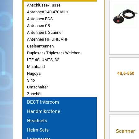
470
Anschlüsse/Füsse
MHz
Antennen 140-470 MHz
Antennen
Antennen BOS
Alinco
Antennen CB
BOS
Sonstige
Antennen f. Scanner
Antennen
Antennen HF, UHF, VHF
CB
Basisantennen
Antennen
Duplexer / Triplexer / Weichen
f.
LTE 4G, UMTS, 3G
Scanner
Multiband
Antennen
Nagoya
HF,
Sirio
UHF,
Umschalter
VHF
Zubehör
Basisantennen
DECT Intercom
Duplexer
Handmikrofone
/
Headsets
Triplexer
Helm-Sets
/
Weichen