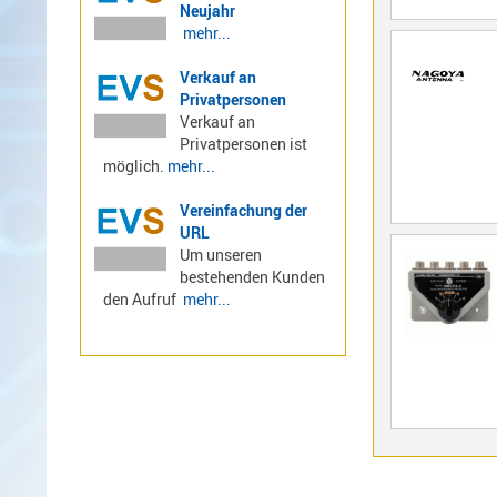
Neujahr
mehr...
Alinco-
Norm
Verkauf an
K-
Privatpersonen
Norm
Verkauf an
Privatpersonen ist
M-
möglich.
mehr...
Norm
S-
Vereinfachung der
Norm
URL
Wintec-
Um unseren
bestehenden Kunden
Norm
den Aufruf
mehr...
Zubehör
/
Ersatzteile
Kenwood
Sonstige