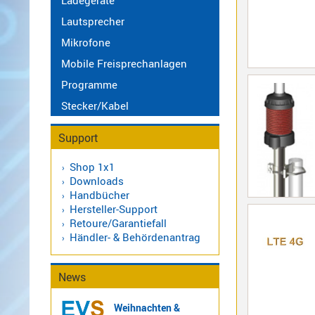
Ladegeräte
LTE
Lautsprecher
4G,
Mikrofone
UMTS,
Mobile Freisprechanlagen
3G
Multiband
Programme
Nagoya
Stecker/Kabel
Sirio
Umschalter
Support
Zubehör
Shop 1x1
Downloads
Handbücher
Hersteller-Support
Retoure/Garantiefall
Händler- & Behördenantrag
Alinco
Kenwood
Standard
News
Wintec
Weihnachten &