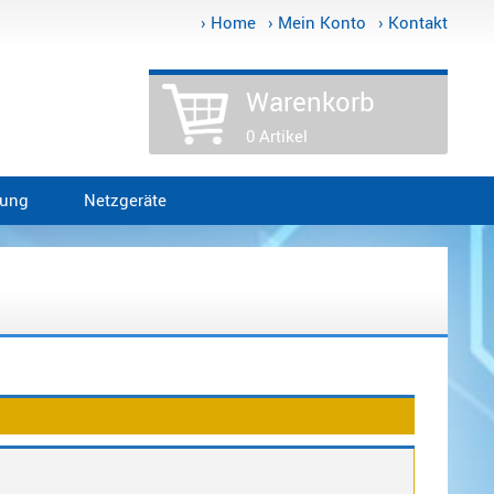
› Home
› Mein Konto
› Kontakt
Warenkorb
0 Artikel
tung
Netzgeräte