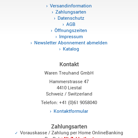
Versandinformation
Sirio
Zahlungsarten
Umschalt
Datenschutz
Zubehör
AGB
Öffnungszeiten
Impressum
Newsletter Abonnement abmelden
Katalog
Alinco
Kontakt
Kenwood
Waren Treuhand GmbH
Standard
Hammerstrasse 47
Wintec
4410 Liestal
Schweiz / Switzerland
Telefon: +41 (0)61 9058040
Alinco-
Kontaktformular
Norm
K-
Zahlungsarten
Norm
Vorauskasse / Zahlung per Home OnlineBanking
M-