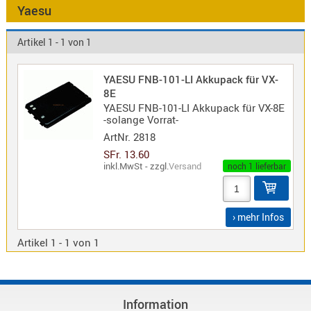
Antennen
Yaesu
f.
Bezeichnung
Scanner
Artikel 1 - 1 von 1
Antennen
HF,
Artikelnr
YAESU FNB-101-LI Akkupack für VX-
UHF,
8E
VHF
YAESU FNB-101-LI Akkupack für VX-8E
Neuheit
-solange Vorrat-
Basisant
ArtNr.
2818
Duplexer
SFr. 13.60
/
inkl.MwSt - zzgl.
Versand
noch 1 lieferbar
Triplexer
/
Weichen
› mehr Infos
LTE
4G,
Artikel 1 - 1 von 1
UMTS,
3G
Multiban
Information
Nagoya