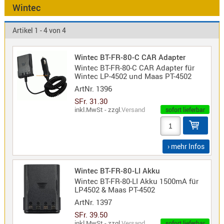
Antennen
Wintec
f.
Bezeichnung
Scanner
Artikel 1 - 4 von 4
Antennen
HF,
Artikelnr
Wintec BT-FR-80-C CAR Adapter
UHF,
Wintec BT-FR-80-C CAR Adapter für
VHF
Wintec LP-4502 und Maas PT-4502
Neuheit
Basisant
ArtNr.
1396
Duplexer
SFr. 31.30
inkl.MwSt - zzgl.
Versand
sofort lieferbar
/
Triplexer
/
› mehr Infos
Weichen
LTE
Wintec BT-FR-80-LI Akku
4G,
Wintec BT-FR-80-LI Akku 1500mA für
UMTS,
LP4502 & Maas PT-4502
3G
ArtNr.
1397
Multiban
SFr. 39.50
Nagoya
inkl.MwSt - zzgl.
Versand
sofort lieferbar