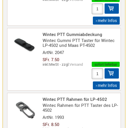
Sirio
Umschalt
Zubehör
› mehr Infos
Wintec PTT Gummiabdeckung
Wintec Gummi PTT Taster für Wintec
LP-4502 und Maas PT-4502
ArtNr.
2047
Alinco
SFr. 7.50
Kenwood
inkl.MwSt - zzgl.
Versand
sofort lieferbar
Standard
Wintec
› mehr Infos
Wintec PTT Rahmen für LP-4502
Alinco-
Wintec Rahmen für PTT Taster des LP-
Norm
4502
K-
ArtNr.
1993
Norm
SFr. 8.50
M-