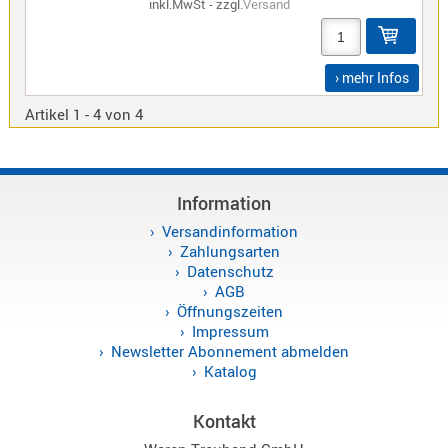
inkl.MwSt - zzgl.
Versand
Norm
S-
Norm
› mehr Infos
Wintec-
Artikel 1 - 4 von 4
Norm
Zubehör
/
Ersatzteil
Information
Versandinformation
Zahlungsarten
Datenschutz
AGB
Kenwood
Öffnungszeiten
Sonstige
Impressum
/
Newsletter Abonnement abmelden
Standard
Katalog
Wintec
Zubehör
Kontakt