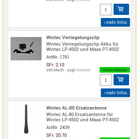
Sirio
Umschalt
Zubehör
› mehr Infos
Wintec Verriegelungsclip
Wintec Verriegelungsclip Akku für
Wintec LP-4502 und Maas PT-4502
ArtNr.
1761
Alinco
SFr. 2.10
Kenwood
inkl.MwSt - zzgl.
Versand
sofort lieferbar
Standard
Wintec
› mehr Infos
Wintec AL-80 Ersatzantenne
Alinco-
Wintec AL-80 Ersatzantenne für
Norm
Wintec LP-4502 und Maas PT-4502
K-
ArtNr.
2439
Norm
SFr. 20.70
M-