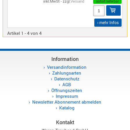
inkl.MwSt - zzgl.
Versand
sofort lieferbar
Norm
S-
Norm
› mehr Infos
Wintec-
Artikel 1 - 4 von 4
Norm
Zubehör
/
Ersatzteil
Information
Versandinformation
Zahlungsarten
Datenschutz
AGB
Kenwood
Öffnungszeiten
Sonstige
Impressum
/
Newsletter Abonnement abmelden
Standard
Katalog
Wintec
Zubehör
Kontakt