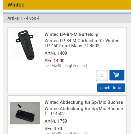
Antennen
Wintec
f.
Bezeichnung
Scanner
Artikel 1 - 4 von 4
Antennen
HF,
Artikelnr
Wintec LP-84-M Gürtelclip
UHF,
Wintec LP-84-M Gürtelclip für Wintec
VHF
LP-4502 und Maas PT-4502
Neuheit
Basisant
ArtNr.
1409
Duplexer
SFr. 14.00
inkl.MwSt - zzgl.
Versand
/
Triplexer
/
› mehr Infos
Weichen
LTE
Wintec Abdeckung für Sp/Mic Buchse
4G,
Wintec Abdeckung für Sp/Mic Buchse
UMTS,
f. LP-4502
3G
ArtNr.
1759
Multiban
SFr. 4.70
Nagoya
inkl.MwSt - zzgl.
Versand