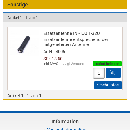
Antennen
Sonstige
f.
Bezeichnung
Scanner
Artikel 1 - 1 von 1
Antennen
HF,
Artikelnr
Ersatzantenne INRICO T-320
UHF,
Ersatzantenne entsprechend der
VHF
mitgelieferten Antenne
Neuheit
Basisant
ArtNr.
4005
Duplexer
SFr. 13.60
inkl.MwSt - zzgl.
Versand
sofort lieferbar
/
Triplexer
/
› mehr Infos
Weichen
LTE
Artikel 1 - 1 von 1
4G,
UMTS,
3G
Information
Multiban
Nagoya
Versandinformation