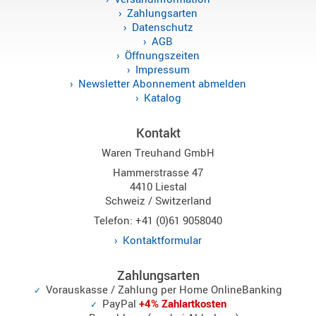
Zahlungsarten
Sirio
Datenschutz
Umschalt
AGB
Zubehör
Öffnungszeiten
Impressum
Newsletter Abonnement abmelden
Katalog
Kontakt
Alinco
Waren Treuhand GmbH
Kenwood
Hammerstrasse 47
Standard
4410 Liestal
Wintec
Schweiz / Switzerland
Telefon: +41 (0)61 9058040
Kontaktformular
Alinco-
Norm
Zahlungsarten
K-
Vorauskasse / Zahlung per Home OnlineBanking
Norm
PayPal
+4% Zahlartkosten
M-