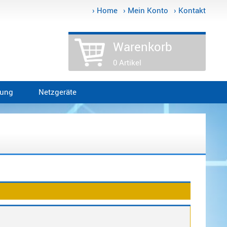
› Home
› Mein Konto
› Kontakt
Warenkorb
0 Artikel
tung
Netzgeräte