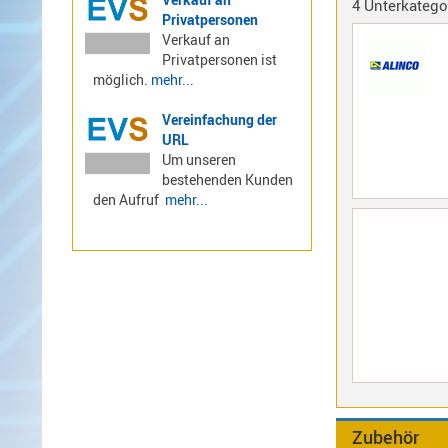
4 Unterkatego
Privatpersonen
LTE
Verkauf an
4G,
Privatpersonen ist
UMTS,
möglich.
mehr...
3G
Multiband
Vereinfachung der
URL
Nagoya
Um unseren
Sirio
bestehenden Kunden
Umschalter
den Aufruf
mehr...
Zubehör
Alinco
Kenwood
Standard
Wintec
Zubehör