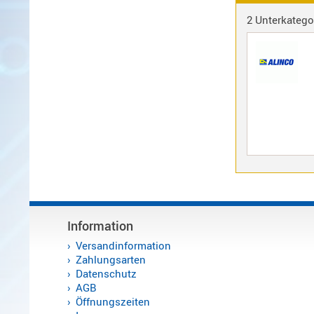
2 Unterkatego
Alinco-
Norm
K-
Norm
M-
Norm
S-
Norm
Wintec-
Norm
Zubehör
/
Information
Ersatzteile
Versandinformation
Zahlungsarten
Datenschutz
AGB
Kenwood
Öffnungszeiten
Sonstige