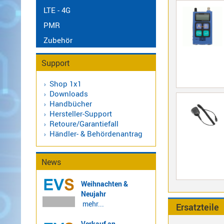
470
LTE - 4G
MHz
PMR
Antennen
Alinco
Zubehör
BOS
Sonstige
Antennen
Support
CB
Antennen
Shop 1x1
f.
Downloads
Scanner
Handbücher
Hersteller-Support
Antennen
Retoure/Garantiefall
HF,
Händler- & Behördenantrag
UHF,
VHF
News
Basisantennen
Duplexer
Weihnachten &
/
Neujahr
Triplexer
mehr...
Ersatzteile
/
Weichen
Verkauf an