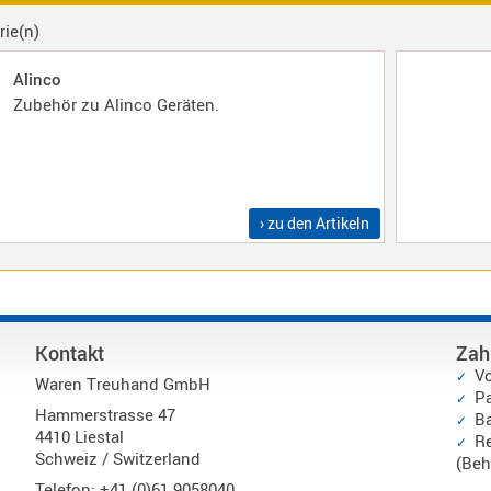
rie(n)
Alinco
Zubehör zu Alinco Geräten.
› zu den Artikeln
Kontakt
Zah
V
Waren Treuhand GmbH
P
Hammerstrasse 47
Ba
4410 Liestal
Re
Schweiz / Switzerland
(Beh
Telefon: +41 (0)61 9058040