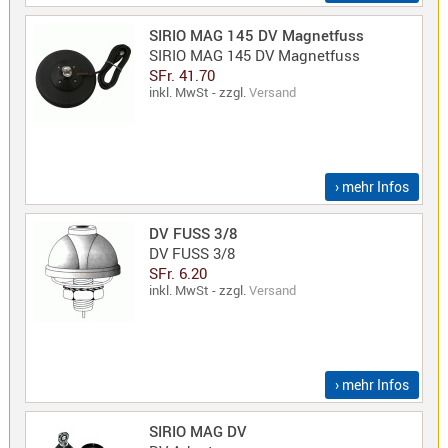
Sirio
SIRIO MAG 145 DV Magnetfuss
Umschalt
SIRIO MAG 145 DV Magnetfuss
Zubehör
SFr. 41.70
inkl. MwSt - zzgl.
Versand
› mehr Infos
Alinco
Kenwood
DV FUSS 3/8
Standard
DV FUSS 3/8
SFr. 6.20
Wintec
inkl. MwSt - zzgl.
Versand
Alinco-
Norm
› mehr Infos
K-
Norm
SIRIO MAG DV
M-