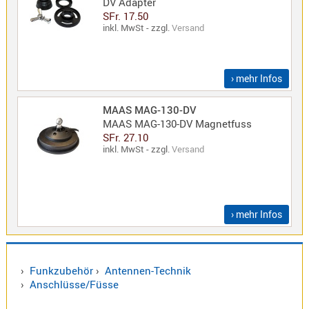
DV Adapter
SFr. 17.50
Norm
inkl. MwSt - zzgl.
Versand
S-
Norm
Wintec-
› mehr Infos
Norm
Zubehör
MAAS MAG-130-DV
/
MAAS MAG-130-DV Magnetfuss
Ersatzteil
SFr. 27.10
inkl. MwSt - zzgl.
Versand
Kenwood
› mehr Infos
Sonstige
/
Standard
›
Funkzubehör
›
Antennen-Technik
Wintec
›
Anschlüsse/Füsse
Zubehör