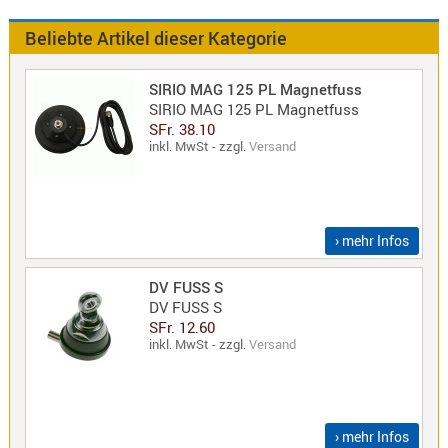
Antennen
f.
Beliebte Artikel dieser Kategorie
Bezeichnung
Scanner
Antennen
SIRIO MAG 125 PL Magnetfuss
HF,
Artikelnr
SIRIO MAG 125 PL Magnetfuss
UHF,
SFr. 38.10
inkl. MwSt - zzgl.
Versand
VHF
Neuheit
Basisant
Duplexer
/
› mehr Infos
Triplexer
/
DV FUSS S
Weichen
DV FUSS S
LTE
SFr. 12.60
inkl. MwSt - zzgl.
Versand
4G,
UMTS,
3G
Multiban
› mehr Infos
Nagoya