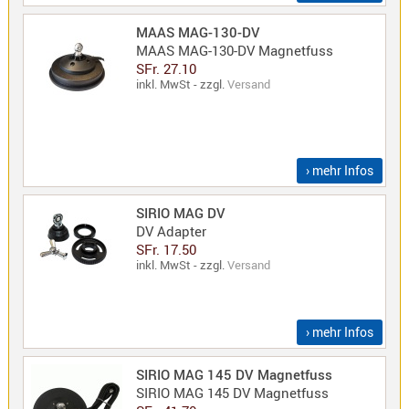
Sirio
MAAS MAG-130-DV
Umschalt
MAAS MAG-130-DV Magnetfuss
Zubehör
SFr. 27.10
inkl. MwSt - zzgl.
Versand
› mehr Infos
Alinco
Kenwood
SIRIO MAG DV
Standard
DV Adapter
SFr. 17.50
Wintec
inkl. MwSt - zzgl.
Versand
Alinco-
› mehr Infos
Norm
K-
SIRIO MAG 145 DV Magnetfuss
Norm
SIRIO MAG 145 DV Magnetfuss
M-