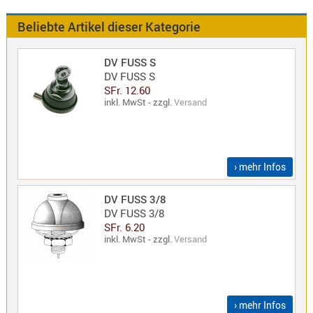
Antennen
f.
Beliebte Artikel dieser Kategorie
Bezeichnung
Scanner
Antennen
DV FUSS S
HF,
Artikelnr
DV FUSS S
UHF,
SFr. 12.60
inkl. MwSt - zzgl.
Versand
VHF
Neuheit
Basisant
Duplexer
/
› mehr Infos
Triplexer
/
DV FUSS 3/8
Weichen
DV FUSS 3/8
LTE
SFr. 6.20
inkl. MwSt - zzgl.
Versand
4G,
UMTS,
3G
Multiban
› mehr Infos
Nagoya