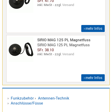
SFr. 41.70
inkl. MwSt - zzgl.
Versand
Norm
S-
Norm
Wintec-
› mehr Infos
Norm
Zubehör
SIRIO MAG 125 PL Magnetfuss
/
SIRIO MAG 125 PL Magnetfuss
Ersatzteil
SFr. 38.10
inkl. MwSt - zzgl.
Versand
Kenwood
› mehr Infos
Sonstige
/
Standard
›
Funkzubehör
›
Antennen-Technik
Wintec
›
Anschlüsse/Füsse
Zubehör