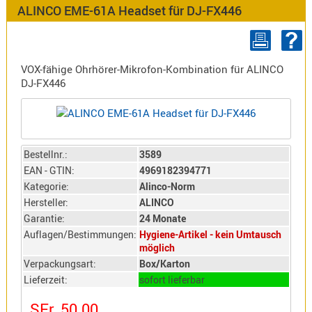
Antennen
ALINCO EME-61A Headset für DJ-FX446
f.
Bezeichnung
Scanner
Antennen
VOX-fähige Ohrhörer-Mikrofon-Kombination für ALINCO
HF,
Artikelnr
DJ-FX446
UHF,
VHF
Neuheit
Basisant
Duplexer
Bestellnr.:
3589
/
EAN - GTIN:
4969182394771
Triplexer
Kategorie:
Alinco-Norm
/
Hersteller:
ALINCO
Weichen
Garantie:
24 Monate
LTE
Auflagen/Bestimmungen:
Hygiene-Artikel - kein Umtausch
4G,
möglich
UMTS,
Verpackungsart:
Box/Karton
3G
Lieferzeit:
sofort lieferbar
Multiban
SFr. 50.00
Nagoya