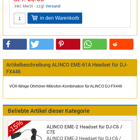
inkl. MwSt - zzgl.
Versand
Sirio
Umschalt
Zubehör
Alinco
Artikelbeschreibung ALINCO EME-61A Headset für DJ-
Kenwood
FX446
Standard
Wintec
VOX-fähige Ohrhörer-Mikrofon-Kombination für ALINCO DJ-FX446
Alinco-
Beliebte Artikel dieser Kategorie
Norm
-15%
K-
ALINCO EME-2 Headset für DJ-C6 /
C7E
Norm
ALINCO EME-2 Headset für DJ-C6 /
M-