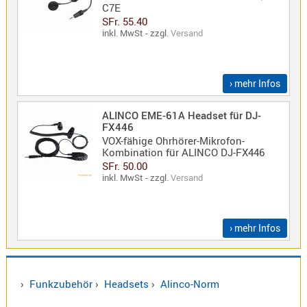
C7E
Norm
SFr. 55.40
S-
inkl. MwSt - zzgl.
Versand
Norm
Wintec-
Norm
› mehr Infos
Zubehör
ALINCO EME-61A Headset für DJ-
/
FX446
Ersatzteil
VOX-fähige Ohrhörer-Mikrofon-
Kombination für ALINCO DJ-FX446
SFr. 50.00
inkl. MwSt - zzgl.
Versand
Kenwood
Sonstige
› mehr Infos
/
Standard
Wintec
›
Funkzubehör
›
Headsets
›
Alinco-Norm
Zubehör