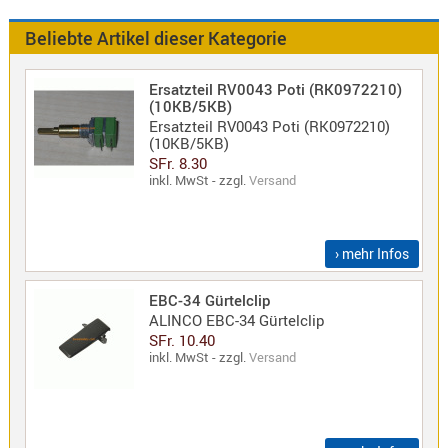
Antennen
f.
Beliebte Artikel dieser Kategorie
Bezeichnung
Scanner
Antennen
Ersatzteil RV0043 Poti (RK0972210)
HF,
Artikelnr
(10KB/5KB)
Ersatzteil RV0043 Poti (RK0972210)
UHF,
(10KB/5KB)
VHF
Neuheit
SFr. 8.30
Basisant
inkl. MwSt - zzgl.
Versand
Duplexer
/
Triplexer
› mehr Infos
/
Weichen
EBC-34 Gürtelclip
ALINCO EBC-34 Gürtelclip
LTE
SFr. 10.40
4G,
inkl. MwSt - zzgl.
Versand
UMTS,
3G
Multiban
Nagoya