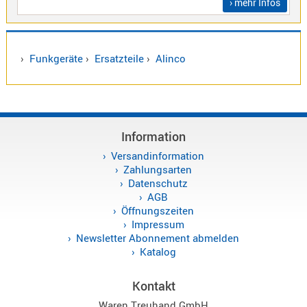
› mehr Infos
Sirio
Umschalt
Zubehör
›
Funkgeräte
›
Ersatzteile
›
Alinco
Information
Alinco
Kenwood
Versandinformation
Zahlungsarten
Standard
Datenschutz
Wintec
AGB
Öffnungszeiten
Impressum
Newsletter Abonnement abmelden
Alinco-
Katalog
Norm
K-
Kontakt
Norm
Waren Treuhand GmbH
M-