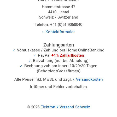
Norm
Hammerstrasse 47
4410 Liestal
S-
Schweiz / Switzerland
Norm
Telefon: +41 (0)61 9058040
Wintec-
Kontaktformular
Norm
Zubehör
Zahlungsarten
/
Vorauskasse / Zahlung per Home OnlineBanking
Ersatzteil
PayPal
+4% Zahlartkosten
Barzahlung (nur bei Abholung)
Rechnung zahlbar innert 10/20/30 Tagen
(Behörden/Grossfirmen)
Kenwood
Alle Preise inkl. MwSt. und zzgl.
Versandkosten
Sonstige
Irrtümer und Fehler vorbehalten
/
Standard
Wintec
© 2026
Elektronik Versand Schweiz
Zubehör