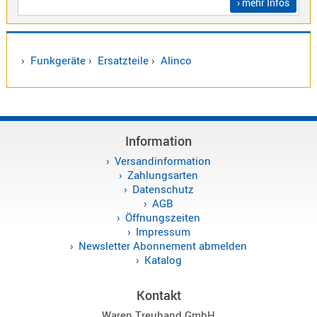
› mehr Infos
Sirio
Umschalt
Zubehör
›
Funkgeräte
›
Ersatzteile
›
Alinco
Information
Alinco
Kenwood
Versandinformation
Zahlungsarten
Standard
Datenschutz
Wintec
AGB
Öffnungszeiten
Impressum
Newsletter Abonnement abmelden
Alinco-
Katalog
Norm
K-
Kontakt
Norm
Waren Treuhand GmbH
M-