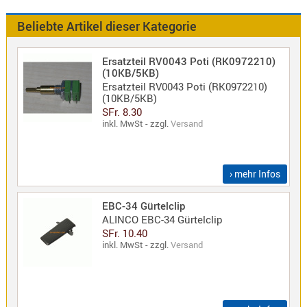
Antennen
f.
Beliebte Artikel dieser Kategorie
Bezeichnung
Scanner
Antennen
Ersatzteil RV0043 Poti (RK0972210)
HF,
Artikelnr
(10KB/5KB)
Ersatzteil RV0043 Poti (RK0972210)
UHF,
(10KB/5KB)
VHF
Neuheit
SFr. 8.30
Basisant
inkl. MwSt - zzgl.
Versand
Duplexer
/
Triplexer
› mehr Infos
/
Weichen
EBC-34 Gürtelclip
ALINCO EBC-34 Gürtelclip
LTE
SFr. 10.40
4G,
inkl. MwSt - zzgl.
Versand
UMTS,
3G
Multiban
Nagoya