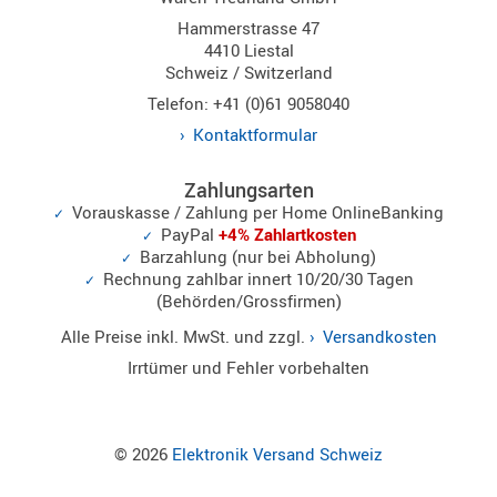
Norm
Hammerstrasse 47
4410 Liestal
S-
Schweiz / Switzerland
Norm
Telefon: +41 (0)61 9058040
Wintec-
Kontaktformular
Norm
Zubehör
Zahlungsarten
/
Vorauskasse / Zahlung per Home OnlineBanking
Ersatzteil
PayPal
+4% Zahlartkosten
Barzahlung (nur bei Abholung)
Rechnung zahlbar innert 10/20/30 Tagen
(Behörden/Grossfirmen)
Kenwood
Alle Preise inkl. MwSt. und zzgl.
Versandkosten
Sonstige
Irrtümer und Fehler vorbehalten
/
Standard
Wintec
© 2026
Elektronik Versand Schweiz
Zubehör