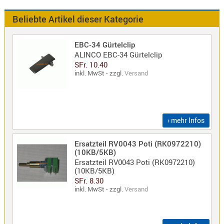
Antennen
f.
Beliebte Artikel dieser Kategorie
Bezeichnung
Scanner
Antennen
EBC-34 Gürtelclip
HF,
Artikelnr
ALINCO EBC-34 Gürtelclip
UHF,
SFr. 10.40
inkl. MwSt - zzgl.
Versand
VHF
Neuheit
Basisant
Duplexer
/
› mehr Infos
Triplexer
/
Ersatzteil RV0043 Poti (RK0972210)
Weichen
(10KB/5KB)
LTE
Ersatzteil RV0043 Poti (RK0972210)
(10KB/5KB)
4G,
SFr. 8.30
UMTS,
inkl. MwSt - zzgl.
Versand
3G
Multiban
Nagoya