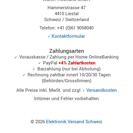
Norm
Hammerstrasse 47
4410 Liestal
S-
Schweiz / Switzerland
Norm
Telefon: +41 (0)61 9058040
Wintec-
Kontaktformular
Norm
Zubehör
Zahlungsarten
/
Vorauskasse / Zahlung per Home OnlineBanking
Ersatzteil
PayPal
+4% Zahlartkosten
Barzahlung (nur bei Abholung)
Rechnung zahlbar innert 10/20/30 Tagen
(Behörden/Grossfirmen)
Kenwood
Alle Preise inkl. MwSt. und zzgl.
Versandkosten
Sonstige
Irrtümer und Fehler vorbehalten
/
Standard
Wintec
© 2026
Elektronik Versand Schweiz
Zubehör