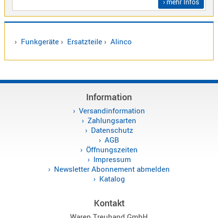
› mehr Infos
Sirio
Umschalt
Zubehör
›
Funkgeräte
›
Ersatzteile
›
Alinco
Information
Alinco
Kenwood
Versandinformation
Zahlungsarten
Standard
Datenschutz
Wintec
AGB
Öffnungszeiten
Impressum
Newsletter Abonnement abmelden
Alinco-
Katalog
Norm
K-
Kontakt
Norm
Waren Treuhand GmbH
M-