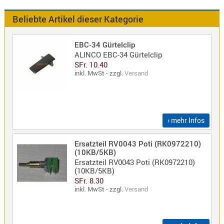
Antennen
f.
Beliebte Artikel dieser Kategorie
Bezeichnung
Scanner
Antennen
EBC-34 Gürtelclip
HF,
Artikelnr
ALINCO EBC-34 Gürtelclip
UHF,
SFr. 10.40
inkl. MwSt - zzgl.
Versand
VHF
Neuheit
Basisant
Duplexer
/
› mehr Infos
Triplexer
/
Ersatzteil RV0043 Poti (RK0972210)
Weichen
(10KB/5KB)
LTE
Ersatzteil RV0043 Poti (RK0972210)
(10KB/5KB)
4G,
SFr. 8.30
UMTS,
inkl. MwSt - zzgl.
Versand
3G
Multiban
Nagoya