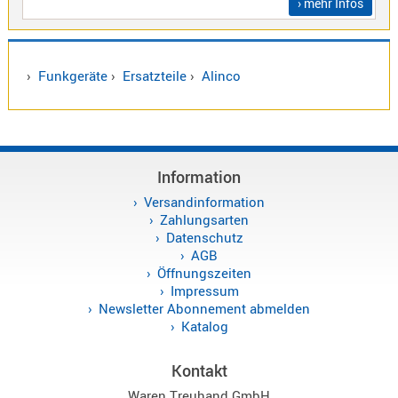
› mehr Infos
Sirio
Umschalt
Zubehör
›
Funkgeräte
›
Ersatzteile
›
Alinco
Information
Alinco
Kenwood
Versandinformation
Zahlungsarten
Standard
Datenschutz
Wintec
AGB
Öffnungszeiten
Impressum
Newsletter Abonnement abmelden
Alinco-
Katalog
Norm
K-
Kontakt
Norm
Waren Treuhand GmbH
M-