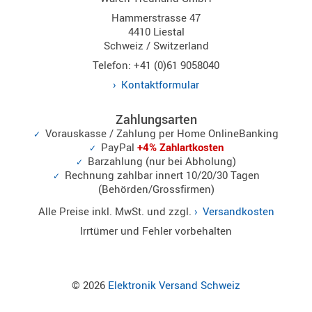
Norm
Hammerstrasse 47
4410 Liestal
S-
Schweiz / Switzerland
Norm
Telefon: +41 (0)61 9058040
Wintec-
Kontaktformular
Norm
Zubehör
Zahlungsarten
/
Vorauskasse / Zahlung per Home OnlineBanking
Ersatzteil
PayPal
+4% Zahlartkosten
Barzahlung (nur bei Abholung)
Rechnung zahlbar innert 10/20/30 Tagen
(Behörden/Grossfirmen)
Kenwood
Alle Preise inkl. MwSt. und zzgl.
Versandkosten
Sonstige
Irrtümer und Fehler vorbehalten
/
Standard
Wintec
© 2026
Elektronik Versand Schweiz
Zubehör