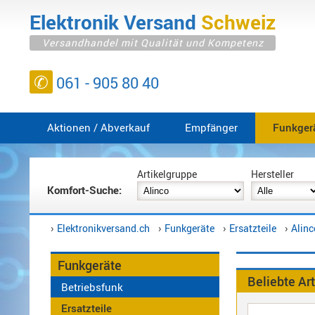
Elektronik
Versand
Schweiz
Versandhandel mit Qualität und Kompetenz
✆
061 - 905 80 40
Aktionen / Abverkauf
Empfänger
Funkger
Artikelgruppe
Hersteller
Wintec
Komfort-Suche:
Yaesu
Alinco
Kenwood
›
›
›
›
Elektronikversand.ch
Funkgeräte
Ersatzteile
Alinc
Sonstige
Wintec
Funkgeräte
Anschlüsse/Füsse
Beliebte Art
Betriebsfunk
Antennen
140-
Ersatzteile