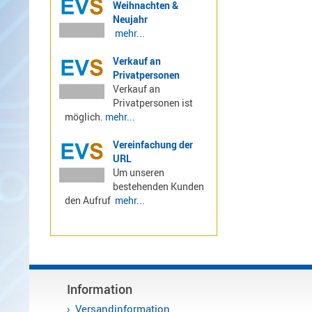
Weihnachten &
LTE
Neujahr
4G,
mehr...
UMTS,
Verkauf an
3G
Privatpersonen
Multiband
Verkauf an
Nagoya
Privatpersonen ist
Sirio
möglich.
mehr...
Umschalter
Vereinfachung der
Zubehör
URL
Um unseren
bestehenden Kunden
den Aufruf
mehr...
Alinco
Kenwood
Standard
Wintec
Information
Versandinformation