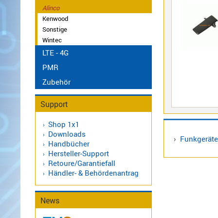
470
Alinco
MHz
Kenwood
Antennen
Sonstige
Alinco
Wintec
BOS
Sonstige
LTE - 4G
Antennen
CB
PMR
Antennen
Zubehör
f.
Scanner
Support
Antennen
HF,
Shop 1x1
Downloads
UHF,
›
Funkgeräte
Handbücher
VHF
Hersteller-Support
Basisantennen
Retoure/Garantiefall
Duplexer
Händler- & Behördenantrag
/
Triplexer
News
/
Weichen