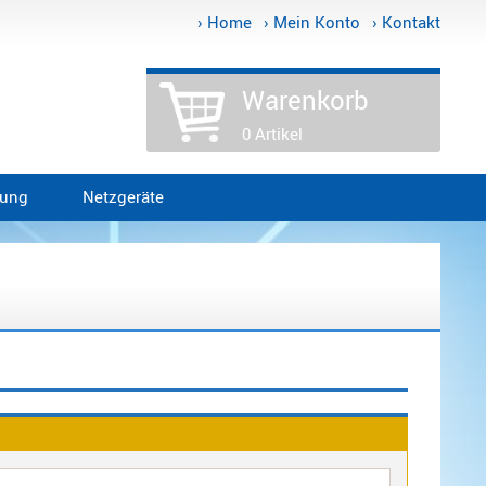
› Home
› Mein Konto
› Kontakt
Warenkorb
0 Artikel
tung
Netzgeräte