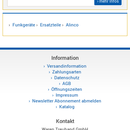
› mehr Infos
Sirio
Umschalt
Zubehör
›
Funkgeräte
›
Ersatzteile
›
Alinco
Information
Alinco
Kenwood
Versandinformation
Zahlungsarten
Standard
Datenschutz
Wintec
AGB
Öffnungszeiten
Impressum
Newsletter Abonnement abmelden
Alinco-
Katalog
Norm
K-
Kontakt
Norm
Waren Treuhand GmbH
M-