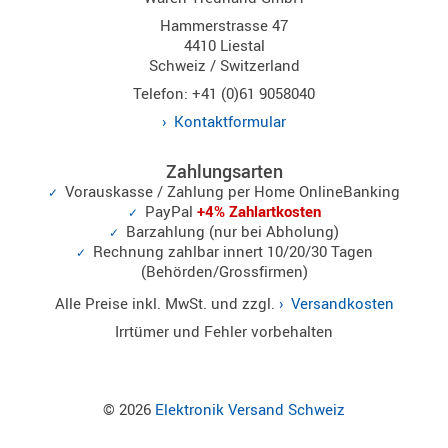
Norm
Hammerstrasse 47
4410 Liestal
S-
Schweiz / Switzerland
Norm
Telefon: +41 (0)61 9058040
Wintec-
Kontaktformular
Norm
Zubehör
Zahlungsarten
/
Vorauskasse / Zahlung per Home OnlineBanking
Ersatzteil
PayPal
+4% Zahlartkosten
Barzahlung (nur bei Abholung)
Rechnung zahlbar innert 10/20/30 Tagen
(Behörden/Grossfirmen)
Kenwood
Alle Preise inkl. MwSt. und zzgl.
Versandkosten
Sonstige
Irrtümer und Fehler vorbehalten
/
Standard
Wintec
© 2026
Elektronik Versand Schweiz
Zubehör