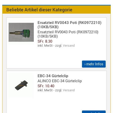
Antennen
f.
Beliebte Artikel dieser Kategorie
Bezeichnung
Scanner
Antennen
Ersatzteil RV0043 Poti (RK0972210)
HF,
Artikelnr
(10KB/5KB)
Ersatzteil RV0043 Poti (RK0972210)
UHF,
(10KB/5KB)
VHF
Neuheit
SFr. 8.30
Basisant
inkl. MwSt - zzgl.
Versand
Duplexer
/
Triplexer
› mehr Infos
/
Weichen
EBC-34 Gürtelclip
ALINCO EBC-34 Gürtelclip
LTE
SFr. 10.40
4G,
inkl. MwSt - zzgl.
Versand
UMTS,
3G
Multiban
Nagoya