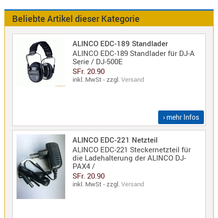
Antennen
f.
Beliebte Artikel dieser Kategorie
Bezeichnung
Scanner
Antennen
ALINCO EDC-189 Standlader
HF,
Artikelnr
ALINCO EDC-189 Standlader für DJ-A
Serie / DJ-500E
UHF,
SFr. 20.90
VHF
Neuheit
inkl. MwSt - zzgl.
Versand
Basisant
Duplexer
/
› mehr Infos
Triplexer
/
ALINCO EDC-221 Netzteil
Weichen
ALINCO EDC-221 Steckernetzteil für
LTE
die Ladehalterung der ALINCO DJ-
PAX4 /
4G,
SFr. 20.90
UMTS,
inkl. MwSt - zzgl.
Versand
3G
Multiban
Nagoya