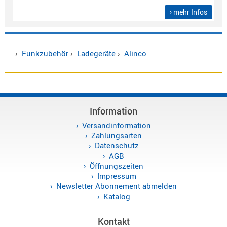
Sirio
› mehr Infos
Umschalt
Zubehör
›
Funkzubehör
›
Ladegeräte
›
Alinco
Alinco
Information
Kenwood
Versandinformation
Standard
Zahlungsarten
Wintec
Datenschutz
AGB
Öffnungszeiten
Impressum
Alinco-
Newsletter Abonnement abmelden
Norm
Katalog
K-
Norm
Kontakt
M-