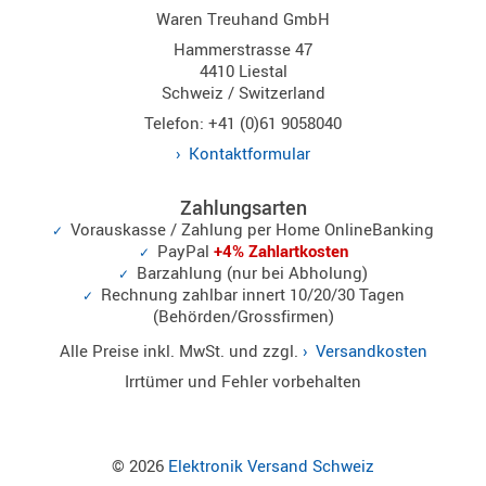
Waren Treuhand GmbH
Norm
Hammerstrasse 47
S-
4410 Liestal
Norm
Schweiz / Switzerland
Wintec-
Telefon: +41 (0)61 9058040
Norm
Kontaktformular
Zubehör
/
Zahlungsarten
Ersatzteil
Vorauskasse / Zahlung per Home OnlineBanking
PayPal
+4% Zahlartkosten
Barzahlung (nur bei Abholung)
Rechnung zahlbar innert 10/20/30 Tagen
(Behörden/Grossfirmen)
Kenwood
Sonstige
Alle Preise inkl. MwSt. und zzgl.
Versandkosten
/
Irrtümer und Fehler vorbehalten
Standard
Wintec
Zubehör
© 2026
Elektronik Versand Schweiz